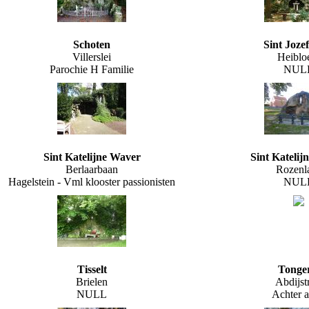
Schoten
Sint Joze
Villerslei
Heibl
Parochie H Familie
NUL
Sint Katelijne Waver
Sint Katelij
Berlaarbaan
Rozenl
Hagelstein - Vml klooster passionisten
NUL
Tisselt
Tonge
Brielen
Abdijst
NULL
Achter a