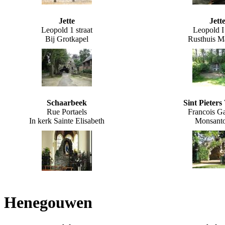
Jette
Jett
Leopold 1 straat
Leopold I 
Bij Grotkapel
Rusthuis M
Schaarbeek
Sint Pieter
Rue Portaels
Francois Ga
In kerk Sainte Elisabeth
Monsant
Henegouwen