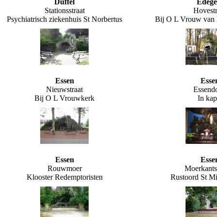
Duffel
Edeg
Stationsstraat
Hovestr
Psychiatrisch ziekenhuis St Norbertus
Bij O L Vrouw van 
Essen
Esse
Nieuwstraat
Essend
Bij O L Vrouwkerk
In kap
Essen
Esse
Rouwmoer
Moerkants
Klooster Redemptoristen
Rustoord St M