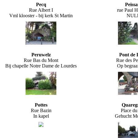
Pecq
Peissa
Rue Albert I
rue Paul H
Vml klooster - bij kerk St Martin
NUL
Peruwelz
Pont de
Rue Bas du Mont
Rue des Pe
Bij chapelle Notre Dame de Lourdes
Op begraaf
Pottes
Quareg
Rue Bazin
Place du
In kapel
Gehucht Mo