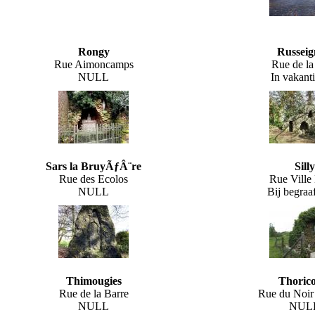
Rongy
Russeig
Rue Aimoncamps
Rue de la
NULL
In vakant
Sars la BruyÃƒÂ¨re
Silly
Rue des Ecolos
Rue Ville
NULL
Bij begraa
Thimougies
Thorico
Rue de la Barre
Rue du Noir
NULL
NUL