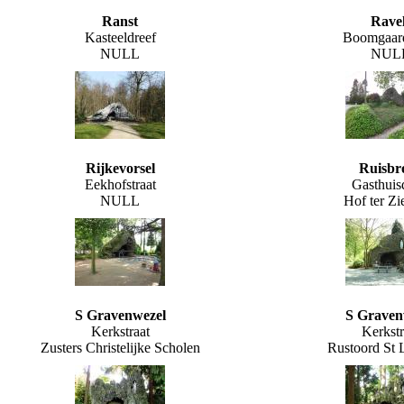
Ranst
Ravel
Kasteeldreef
Boomgaard
NULL
NUL
Rijkevorsel
Ruisbr
Eekhofstraat
Gasthuis
NULL
Hof ter Zi
S Gravenwezel
S Graven
Kerkstraat
Kerkstr
Zusters Christelijke Scholen
Rustoord St 