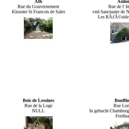
Ath
Aulno
Rue du Gouvernement
Rue de l' I
Klooster St Francois de Sales
vml Sanctuaire de 
Les RÃƒÂ©siden
Bois de Lessines
Bouffio
Rue de la Loge
Rue Lo
NULL
In gehucht Chamborgn
Ferdin