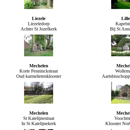
Liezele
Lille
Liezeledorp
Kapelst
Achter St Jozefkerk
Bij St Ann
Mechelen
Meche
Korte Penninckstraat
Wollema
Oud karmelietenklooster
Aartsbisschoppe
Mechelen
Meche
St Katelijnestraat
Voochtst
In St Katelijnekerk
Klooster Nor