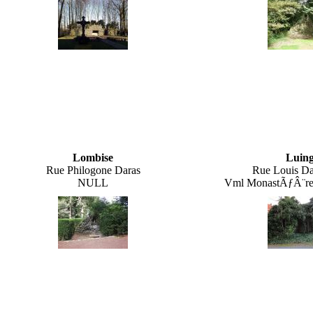
Lombise
Luin
Rue Philogone Daras
Rue Louis Da
NULL
Vml MonastÃƒÂ¨re