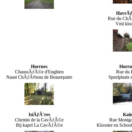
HavrÃ
Rue du ChÃ
Vml kloo
Horrues
Horru
ChaussÃƒÂ©e d'Enghien
Rue du 
Naast ChÃƒÂ¢teau de Beaurepaire
Speelplaats 
IsiÃƒÂ¨res
Kai
Chemin de la CavÃƒÂ©e
Rue Montg
Bij kapel La CavÃƒÂ©e
Klooster en Schoo