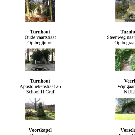
Turnhout
Turnh
Oude vaartstraat
Steenweg naa
Op begijnhof
Op begraaf
Turnhout
Veerl
Apostoliekenstraat 26
Wijngaar
School H.Graf
NUL
Voortkapel
Vorsel