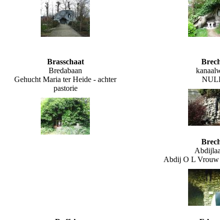
Brasschaat
Brec
Bredabaan
kanaal
Gehucht Maria ter Heide - achter
NUL
pastorie
Brec
Abdijla
Abdij O L Vrouw 