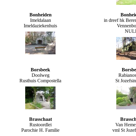
Bonheiden
Bonhei
Imeldalaan
in dreef hk Bere
Imeldaziekenhuis
Vennenbo
NUL
Borsbeek
Borsb
Doolweg
Rabianos
Rusthuis Compostella
St Jozefsin
Brasschaat
Brassch
Rustoordlei
Van Hemelr
Parochie H. Familie
vml St Jozef