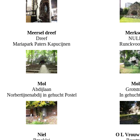
Meersel dreef
Merks
Dreef
NUL
Mariapark Paters Kapucijnen
Runckvoor
Mol
Mol
Abdijlaan
Grotstr
Norbertijnenabdij in gehucht Postel
In gehucht
Niel
O L Vrouw