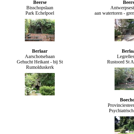
Beerse
Beers
Bisschopslaan
Antwerpses
Park Echelpoel
aan watertoren - gre
Berlaar
Berla
Aarschotsebaan
Legrelles
Gehucht Heikant - bij St
Rustoord St A
Rumolduskerk
Boech
Provincieste
Psychiatrisc