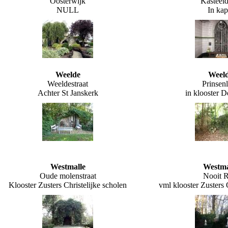
Oosterwijk
Kasteeld
NULL
In kap
Weelde
Weel
Weeldestraat
Prinsen
Achter St Janskerk
in klooster 
Westmalle
Westma
Oude molenstraat
Nooit R
Klooster Zusters Christelijke scholen
vml klooster Zuster