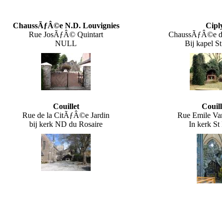
ChaussÃƒÂ©e N.D. Louvignies
Cipl
Rue JosÃƒÂ© Quintart
ChaussÃƒÂ©e d
NULL
Bij kapel S
Couillet
Couill
Rue de la CitÃƒÂ©e Jardin
Rue Emile Va
bij kerk ND du Rosaire
In kerk St