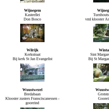
Wijnegem
Wijne
Kasteellei
Turnhouts
Don Bosco
vml klooster A
Wilrijk
Wint
Kerkstraat
Sint Margar
Bij kerk St Jan Evangelist
Bij St Marga
Wuustwezel
Wuustw
Bredabaan
Grotstr
Klooster zusters Fransciscanessen -
Goorei
gooreind