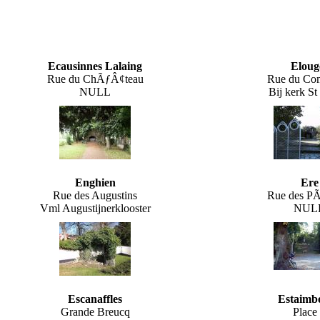
Ecausinnes Lalaing
Eloug
Rue du ChÃƒÂ¢teau
Rue du Co
NULL
Bij kerk St
Enghien
Ere
Rue des Augustins
Rue des PÃ
Vml Augustijnerklooster
NUL
Escanaffles
Estaimb
Grande Breucq
Place