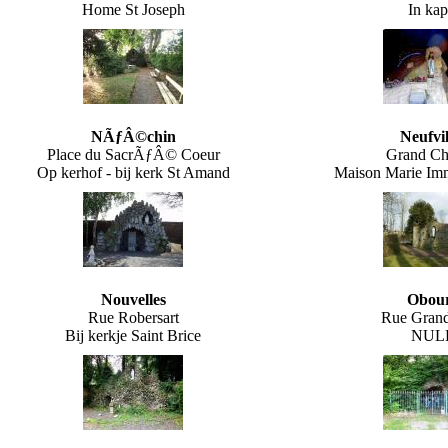
Home St Joseph
In kap
NÃƒÂ©chin
Neufvil
Place du SacrÃƒÂ© Coeur
Grand C
Op kerhof - bij kerk St Amand
Maison Marie I
Nouvelles
Obou
Rue Robersart
Rue Grand
Bij kerkje Saint Brice
NUL