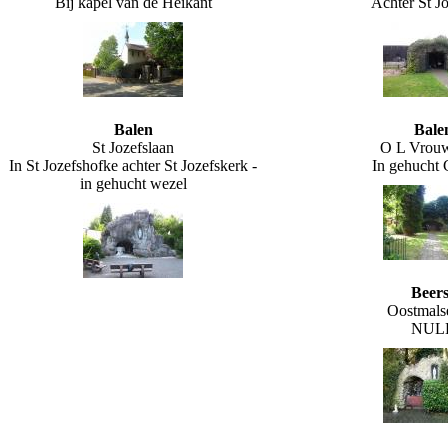
Bij kapel van de Heikant
Achter St J
Balen
Bale
St Jozefslaan
O L Vrouw
In St Jozefshofke achter St Jozefskerk -
In gehucht
in gehucht wezel
Beers
Oostmal
NUL