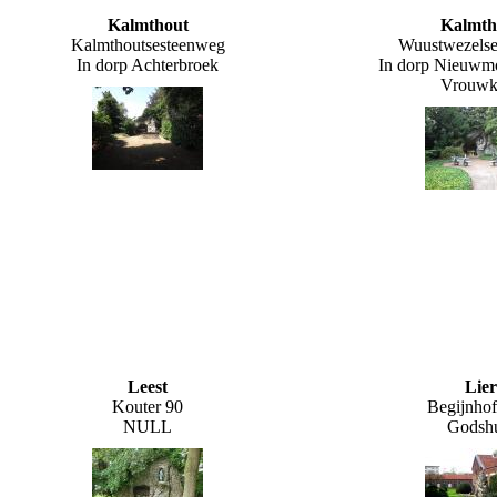
Kalmthout
Kalmth
Kalmthoutsesteenweg
Wuustwezelse
In dorp Achterbroek
In dorp Nieuwmo
Vrouwk
Leest
Lier
Kouter 90
Begijnhof
NULL
Godshu