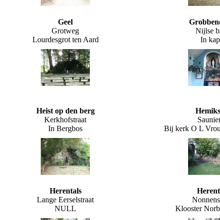
Geel
Grobben
Grotweg
Nijlse 
Lourdesgrot ten Aard
In kap
Heist op den berg
Hemik
Kerkhofstraat
Saunier
In Bergbos
Bij kerk O L Vro
Herentals
Herent
Lange Eerselstraat
Nonnenst
NULL
Klooster Norb