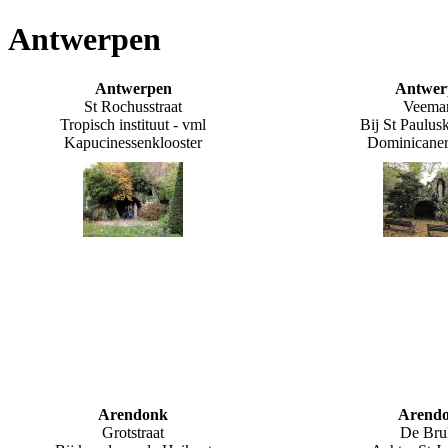
Antwerpen
Antwerpen
Antwer
St Rochusstraat
Veemar
Tropisch instituut - vml
Bij St Paulus
Kapucinessenklooster
Dominicaner
Arendonk
Arend
Grotstraat
De Bru