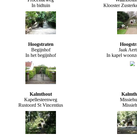
In bidtuin
Klooster Zusterk
Hoogstraten
Hoogstr
Begijnhof
Jaak Aert
In het begijnhof
In kapel woonz
Kalmthout
Kalmth
Kapellesteenweg
Missiehu
Rustoord St Vincentius
Missieh