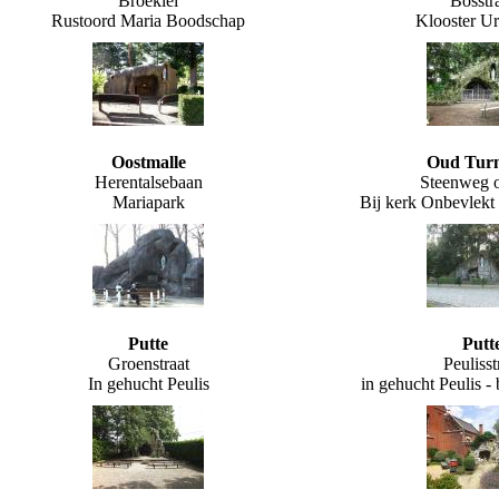
Broeklei
Bosstr
Rustoord Maria Boodschap
Klooster Ur
Oostmalle
Oud Tur
Herentalsebaan
Steenweg 
Mariapark
Bij kerk Onbevlekt
Putte
Putt
Groenstraat
Peulisst
In gehucht Peulis
in gehucht Peulis - 