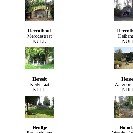
Herenthout
Herent
Merodestraat
Heikant
NULL
NUL
Herselt
Herse
Kerkstraat
Watertor
NULL
NUL
Heultje
Hobok
Processieweg
Waarloosho